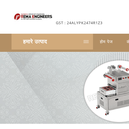
GST : 24ALYPK2474R1Z3
हमारे उत्पाद
होम पेज
क