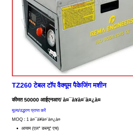
TZ260 टेबल टॉप वैक्यूम पैकेजिंग मशीन
कीमत 50000 आईएनआर
/ à¤¯à¥à¤¨à¤¿à¤
मूल्य/उद्धरण प्राप्त करें
MOQ :
1 à¤¯à¥à¤¨à¤¿à¤
आयाम (एल* डब्ल्यू* एच)