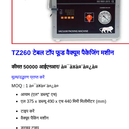
TZ260 टेबल टॉप फूड वैक्यूम पैकेजिंग मशीन
कीमत 50000 आईएनआर
/ à¤¯à¥à¤¨à¤¿à¤
मूल्य/उद्धरण प्राप्त करें
MOQ :
1 à¤¯à¥à¤¨à¤¿à¤
आयाम (एल* डब्ल्यू* एच)
एल 375 x डब्ल्यू 490 x एच 440 मिमी मिलीमीटर (mm)
टाइप करें
वैक्यूम पैकिंग मशीन
ड्राइव टाइप